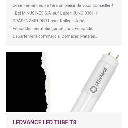
José Fernandes se fera un plaisir de vous conseiller !
Bei MINUSINES S.A. auf Lager: JUNG 3361-1
PRÄSENZMELDER Unser Kollege José
Fernandes berät Sie gerne! José Fernandes
Département commercial Domaine: Matériel…
LEDVANCE LED TUBE T8