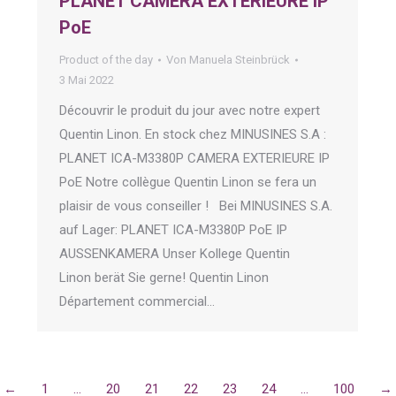
PLANET CAMERA EXTERIEURE IP
PoE
Product of the day
Von
Manuela Steinbrück
3 Mai 2022
Découvrir le produit du jour avec notre expert
Quentin Linon. En stock chez MINUSINES S.A :
PLANET ICA-M3380P CAMERA EXTERIEURE IP
PoE Notre collègue Quentin Linon se fera un
plaisir de vous conseiller ! Bei MINUSINES S.A.
auf Lager: PLANET ICA-M3380P PoE IP
AUSSENKAMERA Unser Kollege Quentin
Linon berät Sie gerne! Quentin Linon
Département commercial…
←
1
…
20
21
22
23
24
…
100
→