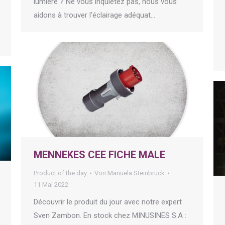
lumière ? Ne vous inquiétez pas, nous vous
aidons à trouver l’éclairage adéquat…
MENNEKES CEE FICHE MALE
Product of the day
Von
Manuela Steinbrück
11 Mai 2022
Découvrir le produit du jour avec notre expert
Sven Zambon. En stock chez MINUSINES S.A :