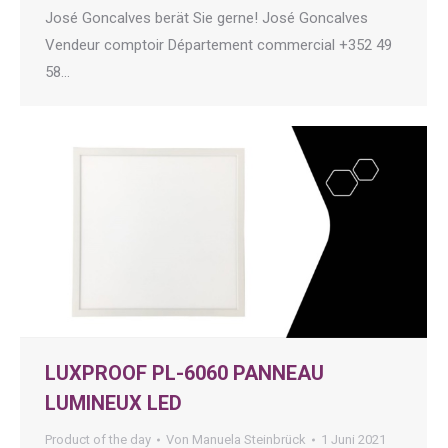
José Goncalves berät Sie gerne! José Goncalves
Vendeur comptoir Département commercial +352 49
58…
LUXPROOF PL-6060 PANNEAU
LUMINEUX LED
Product of the day
Von
Manuela Steinbrück
1 Juni 2021