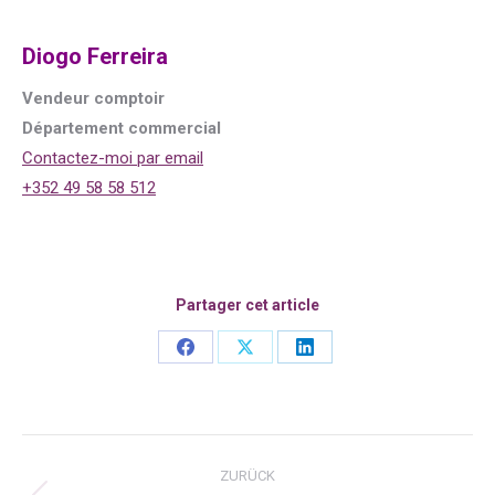
Diogo Ferreira
Vendeur comptoir
Département commercial
Contactez-moi par email
+352 49 58 58 512
Partager cet article
Share
Share
Share
on
on
on
Facebook
X
LinkedIn
Kommentarnavigation
ZURÜCK