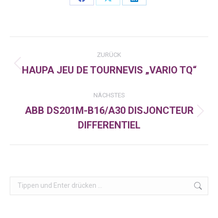
Share
Share
Share
on
on
on
Facebook
X
LinkedIn
Kommentarnavigation
ZURÜCK
HAUPA JEU DE TOURNEVIS „VARIO TQ“
Vorheriger
Beitrag:
NÄCHSTES
ABB DS201M-B16/A30 DISJONCTEUR
Nächster
DIFFERENTIEL
Beitrag:
Search: