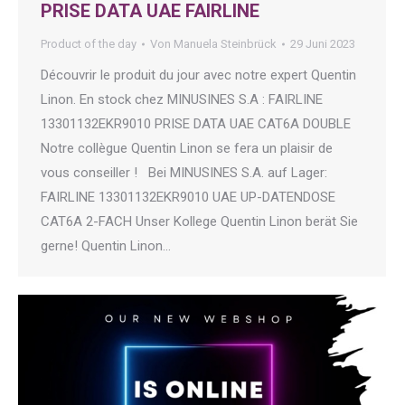
PRISE DATA UAE FAIRLINE
Product of the day
Von
Manuela Steinbrück
29 Juni 2023
Découvrir le produit du jour avec notre expert Quentin
Linon. En stock chez MINUSINES S.A : FAIRLINE
13301132EKR9010 PRISE DATA UAE CAT6A DOUBLE
Notre collègue Quentin Linon se fera un plaisir de
vous conseiller ! Bei MINUSINES S.A. auf Lager:
FAIRLINE 13301132EKR9010 UAE UP-DATENDOSE
CAT6A 2-FACH Unser Kollege Quentin Linon berät Sie
gerne! Quentin Linon…