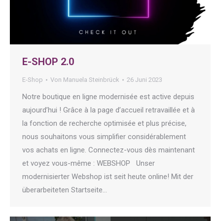
E-SHOP 2.0
E-Shop
Von
Manuela Steinbrück
26 Juni 2023
Notre boutique en ligne modernisée est active depuis
aujourd’hui ! Grâce à la page d’accueil retravaillée et à
la fonction de recherche optimisée et plus précise,
nous souhaitons vous simplifier considérablement
vos achats en ligne. Connectez-vous dès maintenant
et voyez vous-même : WEBSHOP Unser
modernisierter Webshop ist seit heute online! Mit der
überarbeiteten Startseite…