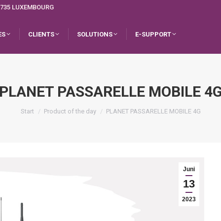
L-1735 LUXEMBOURG
ES
CLIENTS
SOLUTIONS
E-SUPPORT
PLANET PASSARELLE MOBILE 4
Sie befinden sich hier:
Start
Product of the day
PLANET PASSARELLE MOBILE 4G
Juni
13
2023