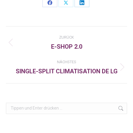
Share
Share
Share
on
on
on
Facebook
X
LinkedIn
Kommentarnavigation
ZURÜCK
E-SHOP 2.0
Vorheriger
Beitrag:
NÄCHSTES
SINGLE-SPLIT CLIMATISATION DE LG
Nächster
Beitrag:
Search: