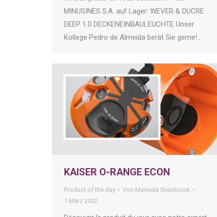
MINUSINES S.A. auf Lager: WEVER & DUCRE
DEEP 1.0 DECKENEINBAULEUCHTE Unser
Kollege Pedro de Almeida berät Sie gerne!…
KAISER O-RANGE ECON
Product of the day
Von
Manuela Steinbrück
1 März 2022