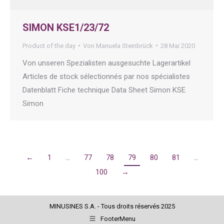
SIMON KSE1/23/72
Product of the day
Von
Manuela Steinbrück
28 Mai 2020
Von unseren Spezialisten ausgesuchte Lagerartikel
Articles de stock sélectionnés par nos spécialistes
Datenblatt Fiche technique Data Sheet Simon KSE
Simon
←
1
…
77
78
79
80
81
…
100
→
MINUSINES S.A. - Tous droits réservés 2025
FooterMenu