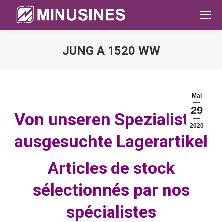
JUNG A 1520 WW
Sie befinden sich hier:
Mai
29
Von unseren Spezialisten
2020
ausgesuchte Lagerartikel
Articles de stock
sélectionnés par nos
spécialistes