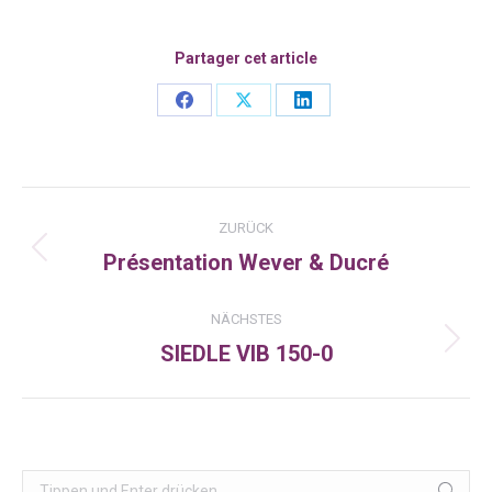
Partager cet article
Share
Share
Share
on
on
on
Facebook
X
LinkedIn
Kommentarnavigation
ZURÜCK
Présentation Wever & Ducré
Vorheriger
Beitrag:
NÄCHSTES
SIEDLE VIB 150-0
Nächster
Beitrag:
Search: