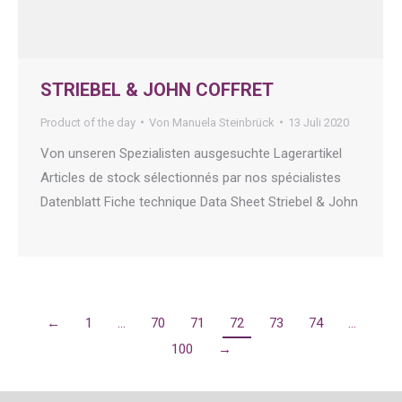
STRIEBEL & JOHN COFFRET
Product of the day
Von
Manuela Steinbrück
13 Juli 2020
Von unseren Spezialisten ausgesuchte Lagerartikel
Articles de stock sélectionnés par nos spécialistes
Datenblatt Fiche technique Data Sheet Striebel & John
←
1
…
70
71
72
73
74
…
100
→