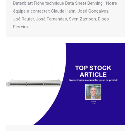
Datenblatt Fiche technique Data Sheet Benning Notre
équipe a contacter: Claude Hahn, José Gonçalves,
Joé Reuter, José Fernandes, Sven Zambon, Diogo
Ferreira