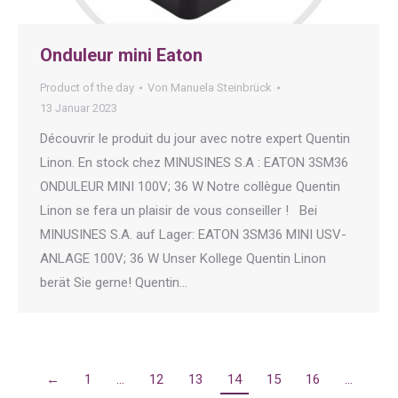
Onduleur mini Eaton
Product of the day
Von
Manuela Steinbrück
13 Januar 2023
Découvrir le produit du jour avec notre expert Quentin
Linon. En stock chez MINUSINES S.A : EATON 3SM36
ONDULEUR MINI 100V; 36 W Notre collègue Quentin
Linon se fera un plaisir de vous conseiller ! Bei
MINUSINES S.A. auf Lager: EATON 3SM36 MINI USV-
ANLAGE 100V; 36 W Unser Kollege Quentin Linon
berät Sie gerne! Quentin…
←
1
…
12
13
14
15
16
…