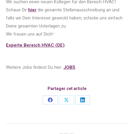
Wir suchen einen neuen Kollegen für den Bereich HVAC!
Schaue Dir
hier
die gesamte Stellenausschreibung an und
falls wir Dein Interesse geweckt haben, schicke uns einfach
Deine gesamten Unterlagen zu.
Wir freuen uns auf Dich!
Experte Bereich HVAC (DE)
Weitere Jobs findest Du hier:
JOBS
Partager cet article
Share
Share
Share
on
on
on
Facebook
X
LinkedIn
Kommentarnavigation