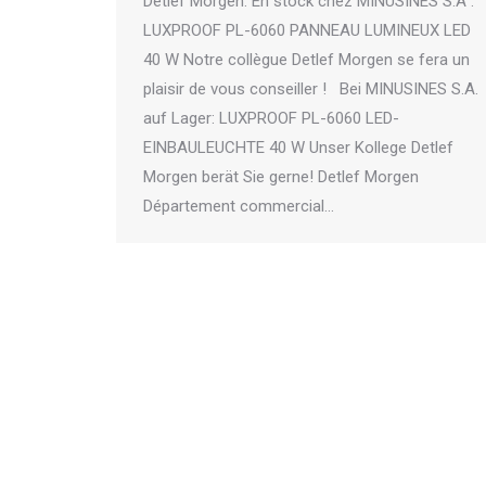
Detlef Morgen. En stock chez MINUSINES S.A :
LUXPROOF PL-6060 PANNEAU LUMINEUX LED
40 W Notre collègue Detlef Morgen se fera un
plaisir de vous conseiller ! Bei MINUSINES S.A.
auf Lager: LUXPROOF PL-6060 LED-
EINBAULEUCHTE 40 W Unser Kollege Detlef
Morgen berät Sie gerne! Detlef Morgen
Département commercial…