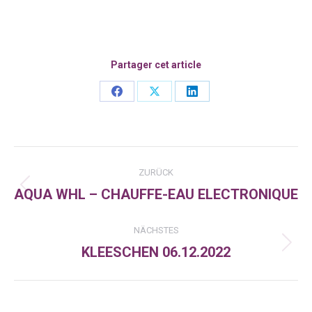
Partager cet article
Share
Share
Share
on
on
on
Facebook
X
LinkedIn
Kommentarnavigation
ZURÜCK
AQUA WHL – CHAUFFE-EAU ELECTRONIQUE
Vorheriger
Beitrag:
NÄCHSTES
KLEESCHEN 06.12.2022
Nächster
Beitrag: