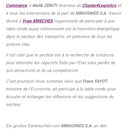
Commerce
, à
Malik ZENITI
directeur du
Cluster4Logistics
et
à tous les intervenants de la part de
MINUSINES S.A
. d’avoir
donné à
Yves MRECHES
l’opportunité de participer à une
table ronde aussi intéressante sur la transition énergétique
dans le secteur des transports, en présence de tous les
acteurs clés.
Il est clair que le secteur est à la recherche de solutions
pour atteindre les objectifs fixés par l’Etat sans perdre de
son attractivité et de sa compétitivité.
C’est pourquoi nous sommes ravis que
Franz FAYOT
,
ministre de l’Economie, ait participé à la table ronde pour
écouter et échanger les réflexions et les suggestions du
secteur.
Ein großes Dankeschön von
MINUSINES S.A.
an den