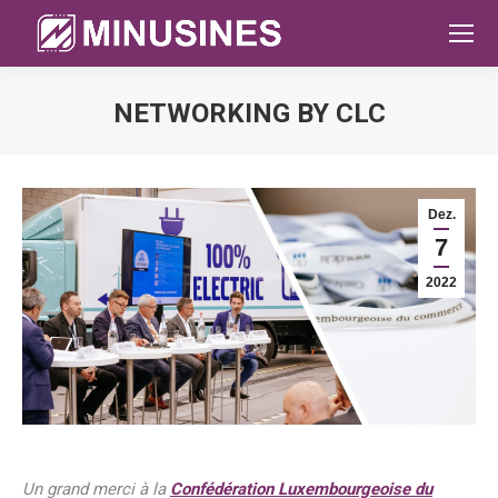
NETWORKING BY CLC
Sie befinden sich hier:
Dez.
7
2022
Un grand merci à la
Confédération Luxembourgeoise du