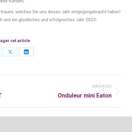
iebe Kunden,
ertrauen, welches Sie uns dieses Jahr entgegengebracht haben!
 und ein glückliches und erfolgreiches Jahr 2023!
ager cet article
are
Share
Share
on
on
cebook
X
LinkedIn
n
NÄCHSTES
T
Onduleur mini Eaton
Nächster
Beitrag: