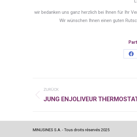
L
wir bedanken uns ganz herzlich bei Ihnen für Ihr V
Wir wünschen Ihnen einen guten Rutsch
Part
Sh
on
Fa
Kommentarnavigatio
ZURÜCK
JUNG ENJOLIVEUR THERMOSTA
Vorheriger
Beitrag:
MINUSINES S.A. - Tous droits réservés 2025