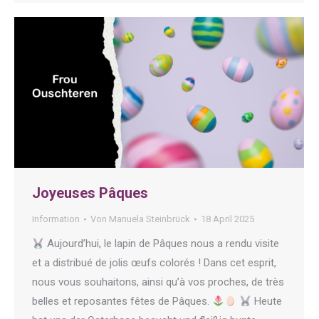
Joyeuses Pâques
Information
Von
Manuela Steinbrück
18 April 2025
Aujourd’hui, le lapin de Pâques nous a rendu visite
et a distribué de jolis œufs colorés ! Dans cet esprit,
nous vous souhaitons, ainsi qu’à vos proches, de très
belles et reposantes fêtes de Pâques.
Heute