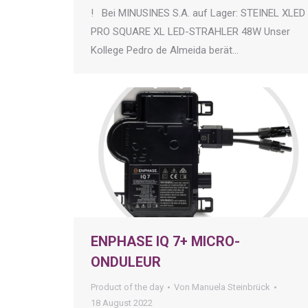
! Bei MINUSINES S.A. auf Lager: STEINEL XLED
PRO SQUARE XL LED-STRAHLER 48W Unser
Kollege Pedro de Almeida berät…
ENPHASE IQ 7+ MICRO-
ONDULEUR
Product of the day
Von
Manuela Steinbrück
18 August 2022