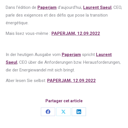
Dans l’édition de
Paperjam
d’aujourd’hui,
Laurent Saeul
, CEO,
parle des exigences et des défis que pose la transition
énergétique.
Mais lisez vous-même :
PAPERJAM, 12.09.2022
In der heutigen Ausgabe vom
Paperjam
spricht
Laurent
Saeul
, CEO über die Anforderungen bzw. Herausforderungen,
die der Energiewandel mit sich bringt.
Aber lesen Sie selbst:
PAPERJAM, 12.09.2022
Partager cet article
Share
Share
Share
on
on
on