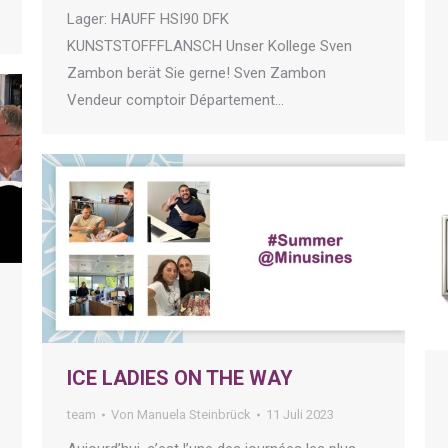
Lager: HAUFF HSI90 DFK
KUNSTSTOFFFLANSCH Unser Kollege Sven
Zambon berät Sie gerne! Sven Zambon
Vendeur comptoir Département…
ICE LADIES ON THE WAY
team
Von
Manuela Steinbrück
11 Juli 2023