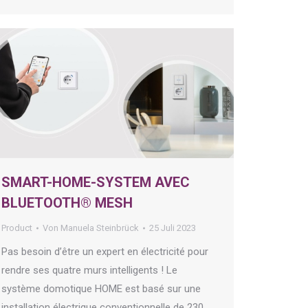
SMART-HOME-SYSTEM AVEC
BLUETOOTH® MESH
Product
Von
Manuela Steinbrück
25 Juli 2023
Pas besoin d’être un expert en électricité pour
rendre ses quatre murs intelligents ! Le
système domotique HOME est basé sur une
installation électrique conventionnelle de 230