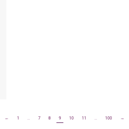
←
1
…
7
8
9
10
11
…
100
→