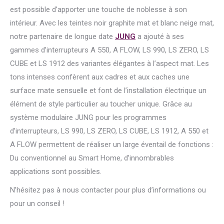
est possible d’apporter une touche de noblesse à son
intérieur. Avec les teintes noir graphite mat et blanc neige mat,
notre partenaire de longue date
JUNG
a ajouté à ses
gammes d’interrupteurs A 550, A FLOW, LS 990, LS ZERO, LS
CUBE et LS 1912 des variantes élégantes à l’aspect mat. Les
tons intenses confèrent aux cadres et aux caches une
surface mate sensuelle et font de l’installation électrique un
élément de style particulier au toucher unique. Grâce au
système modulaire JUNG pour les programmes
d’interrupteurs, LS 990, LS ZERO, LS CUBE, LS 1912, A 550 et
A FLOW permettent de réaliser un large éventail de fonctions :
Du conventionnel au Smart Home, d’innombrables
applications sont possibles.
N’hésitez pas à nous contacter pour plus d’informations ou
pour un conseil !