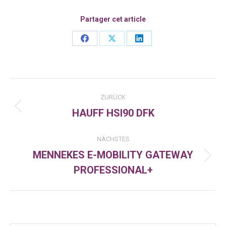
Partager cet article
Share
Share
Share
on
on
on
Facebook
X
LinkedIn
Kommentarnavigation
ZURÜCK
HAUFF HSI90 DFK
Vorheriger
Beitrag:
NÄCHSTES
MENNEKES E-MOBILITY GATEWAY
Nächster
PROFESSIONAL+
Beitrag: