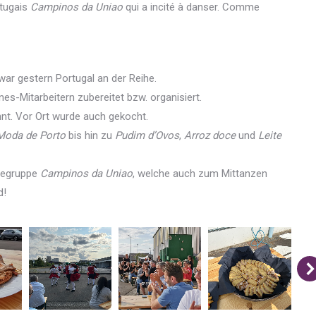
rtugais
Campinos da Uniao
qui a incité à danser. Comme
war gestern Portugal an der Reihe.
es-Mitarbeitern zubereitet bzw. organisiert.
t. Vor Ort wurde auch gekocht.
Moda de Porto
bis hin zu
Pudim d’Ovos
,
Arroz doce
und
Leite
oregruppe
Campinos da Uniao
, welche auch zum Mittanzen
d!