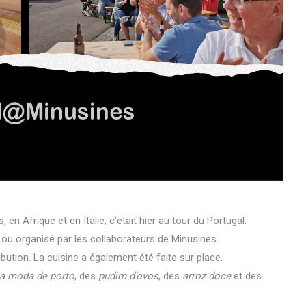
n Afrique et en Italie, c’était hier au tour du Portugal.
 ou organisé par les collaborateurs de Minusines.
ution. La cuisine a également été faite sur place.
 a moda de porto
, des
pudim d’ovos
, des
arroz doce
et des