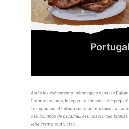
Après les événements thématiques dans les Balkans, e
Comme toujours, le repas traditionnel a été préparé
Les épouses et belles-sœurs ont été mises à contrib
Des
bolinhos de bacalhau
, des
rissois
, des
bifanas
leite creme
, tout y était.