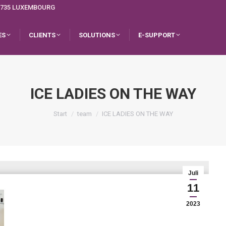
L-1735 LUXEMBOURG
ES
CLIENTS
SOLUTIONS
E-SUPPORT
ICE LADIES ON THE WAY
Sie befinden sich hier:
Start
team
ICE LADIES ON THE WAY
Juli
11
2023