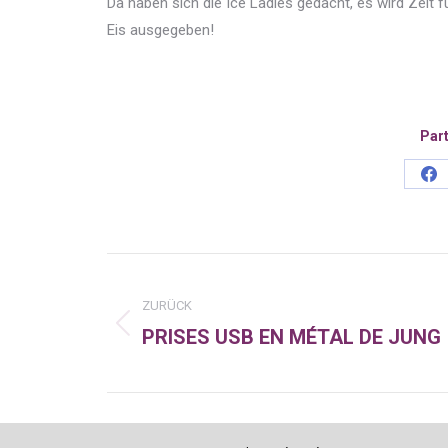
Da haben sich die Ice Ladies gedacht, es wird Zeit 
Eis ausgegeben!
Part
Sh
on
Fa
Kommentarnavigatio
ZURÜCK
PRISES USB EN MÉTAL DE JUNG
Vorheriger
Beitrag: