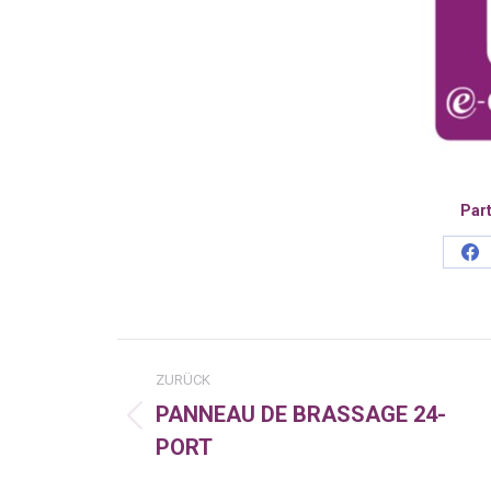
Part
Sh
on
Fa
Kommentarnavigatio
ZURÜCK
PANNEAU DE BRASSAGE 24-
Vorheriger
PORT
Beitrag: