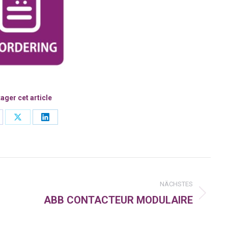
ager cet article
are
Share
Share
on
on
cebook
X
LinkedIn
n
NÄCHSTES
ABB CONTACTEUR MODULAIRE
Nächster
Beitrag: