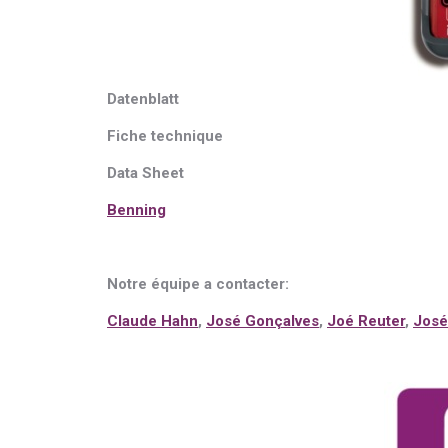
Dat
e
nblatt
Fiche techni
q
ue
Data Sheet
Benning
Notre équipe a contacter:
Claude Hahn
,
José Gonçalves
,
Joé Reuter
,
José