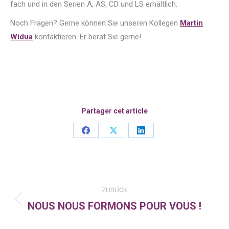
fach und in den Serien A, AS, CD und LS erhältlich.
Noch Fragen? Gerne können Sie unseren Kollegen
Martin
Widua
kontaktieren. Er berät Sie gerne!
Partager cet article
Share
Share
Share
on
on
on
Facebook
X
LinkedIn
Kommentarnavigation
ZURÜCK
NOUS NOUS FORMONS POUR VOUS !
Vorheriger
Beitrag: