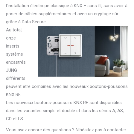
l’installation électrique classique à KNX – sans fil, sans avoir à
poser de câbles supplémentaires et avec un cryptage sûr
grâce à Data Secure.
Au total,
onze
inserts
système
encastrés
JUNG
différents
peuvent être combinés avec les nouveaux boutons-poussoirs
KNX RF.
Les nouveaux boutons-poussoirs KNX RF sont disponibles
dans les variantes simple et double et dans les séries A, AS,
CD et LS.
Vous avez encore des questions ? N’hésitez pas à contacter