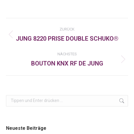
on
on
on
Facebook
X
LinkedIn
Kommentarnavigation
ZURÜCK
JUNG 8220 PRISE DOUBLE SCHUKO®
Vorheriger
Beitrag:
NÄCHSTES
BOUTON KNX RF DE JUNG
Nächster
Beitrag:
Search:
Neueste Beiträge