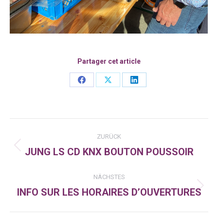
Partager cet article
Share
Share
Share
on
on
on
Facebook
X
LinkedIn
Kommentarnavigation
ZURÜCK
JUNG LS CD KNX BOUTON POUSSOIR
Vorheriger
Beitrag:
NÄCHSTES
INFO SUR LES HORAIRES D’OUVERTURES
Nächster
Beitrag: