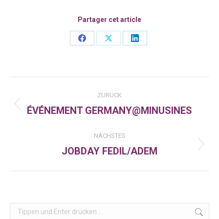
Partager cet article
Share
Share
Share
on
on
on
Facebook
X
LinkedIn
Kommentarnavigation
ZURÜCK
ÉVÉNEMENT GERMANY@MINUSINES
Vorheriger
Beitrag:
NÄCHSTES
JOBDAY FEDIL/ADEM
Nächster
Beitrag:
Search: