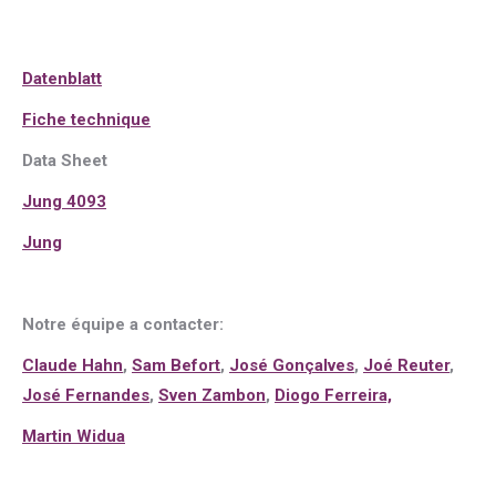
Dat
e
nblatt
Fiche techni
q
ue
Data Sheet
Jung 4093
Jung
Notre équipe a contacter:
Claude Hahn
,
Sam Befort
,
José Gonçalves
,
Joé Reuter
,
José Fernandes
,
Sven Zambon
,
Diogo Ferreira,
Martin Widua