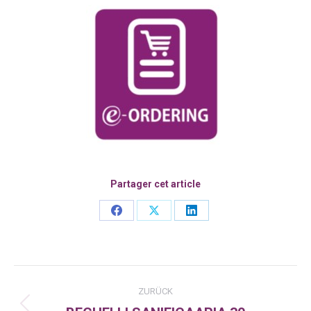
Partager cet article
Share
Share
Share
on
on
on
Facebook
X
LinkedIn
Kommentarnavigation
ZURÜCK