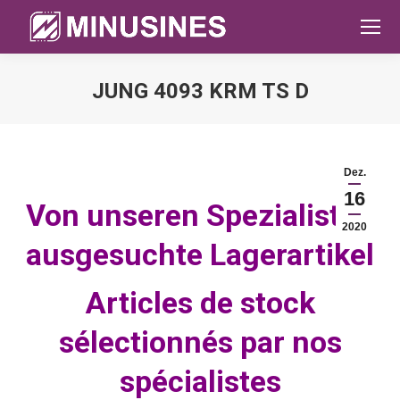
JUNG 4093 KRM TS D
Sie befinden sich hier:
Dez.
16
Von unseren Spezialisten
2020
ausgesuchte Lagerartikel
Articles de stock
sélectionnés par nos
spécialistes