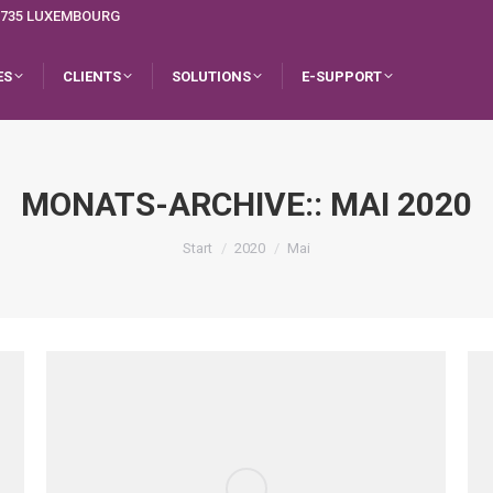
L-1735 LUXEMBOURG
ES
CLIENTS
SOLUTIONS
E-SUPPORT
MONATS-ARCHIVE::
MAI 2020
Sie befinden sich hier:
Start
2020
Mai