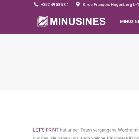
+352 49 58 58 1
8, rue François Hogenberg 
MINUSIN
LET’S PRINT
hat unser Team vergangene Woche mit 
nur das, sie haben uns auch welche für unsere Kund