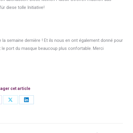
diese tolle Initiative!
 la semaine dernière ! Et ils nous en ont également donné pour
nt le port du masque beaucoup plus confortable. Merci
ager cet article
are
Share
Share
on
on
cebook
X
LinkedIn
n