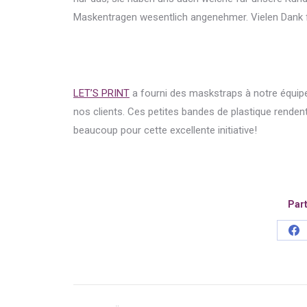
Maskentragen wesentlich angenehmer. Vielen Dank für 
LET’S PRINT
a fourni des maskstraps à notre équipe
nos clients. Ces petites bandes de plastique rende
beaucoup pour cette excellente initiative!
Part
Sh
on
Fa
Kommentarnavigatio