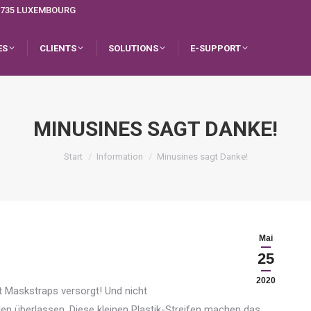
L-1735 LUXEMBOURG
ES
CLIENTS
SOLUTIONS
E-SUPPORT
MINUSINES SAGT DANKE!
Sie befinden sich hier:
Start
Information
Minusines sagt Danke!
Mai
25
2020
Maskstraps versorgt! Und nicht
en überlassen. Diese kleinen Plastik-Streifen machen das