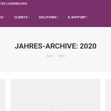
L-1735 LUXEMBOURG
ES
CLIENTS
SOLUTIONS
E-SUPPORT
JAHRES-ARCHIVE:
2020
Sie befinden sich hier:
Start
2020