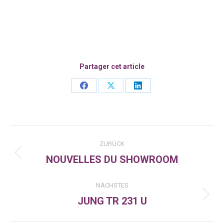
Partager cet article
Share
Share
Share
on
on
on
Facebook
X
LinkedIn
Kommentarnavigation
ZURÜCK
NOUVELLES DU SHOWROOM
Vorheriger
Beitrag:
NÄCHSTES
JUNG TR 231 U
Nächster
Beitrag: