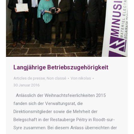
Langjährige Betriebszugehörigkeit
Articles de presse
,
Non classé
Von
nikolas
30 Januar 2016
Anlässlich der Weihnachtsfeierlichkeiten 2015
fanden sich der Verwaltungsrat, die
Direktionsmitglieder sowie die Mehrheit der
Belegschaft in der Restauberge Péitry in Roodt-sur-
Syre zusammen. Bei diesem Anlass überreichten der