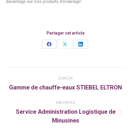
davantage sur nos produits d’éclairage!
Partager cet article
Share
Share
Share
on
on
on
Facebook
X
LinkedIn
Kommentarnavigation
ZURÜCK
Gamme de chauffe-eaux STIEBEL ELTRON
Vorheriger
Beitrag:
NÄCHSTES
Service Administration Logistique de
Nächster
Minusines
Beitrag: