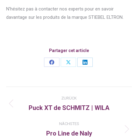
N’hésitez pas à contacter nos experts pour en savoir
davantage sur les produits de la marque STIEBEL ELTRON.
Partager cet article
Share
Share
Share
on
on
on
Facebook
X
LinkedIn
Kommentarnavigation
ZURÜCK
Puck XT de SCHMITZ | WILA
Vorheriger
Beitrag:
NÄCHSTES
Pro Line de Naly
Nächster