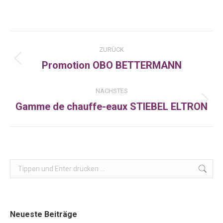
on
on
on
Facebook
X
LinkedIn
Kommentarnavigation
ZURÜCK
Promotion OBO BETTERMANN
Vorheriger
Beitrag:
NÄCHSTES
Gamme de chauffe-eaux STIEBEL ELTRON
Nächster
Beitrag:
Search:
Neueste Beiträge