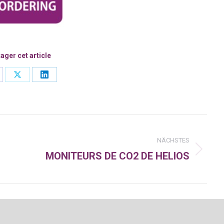
ager cet article
are
Share
Share
on
on
cebook
X
LinkedIn
n
NÄCHSTES
MONITEURS DE CO2 DE HELIOS
Nächster
Beitrag: