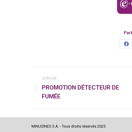
Part
Sh
on
Fa
Kommentarnavigatio
ZURÜCK
PROMOTION DÉTECTEUR DE
Vorheriger
FUMÉE
Beitrag:
MINUSINES S.A. - Tous droits réservés 2025