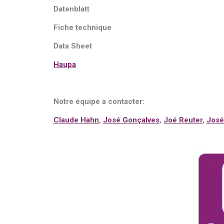
Dat
e
nblatt
Fiche techni
q
ue
Data Sheet
Haupa
Notre équipe a contacter:
Claude Hahn
,
José Gonçalves
,
Joé Reuter
,
José