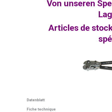
Von unseren Spe
Lag
Articles de stoc
spé
Dat
e
nblatt
Fiche techni
q
ue