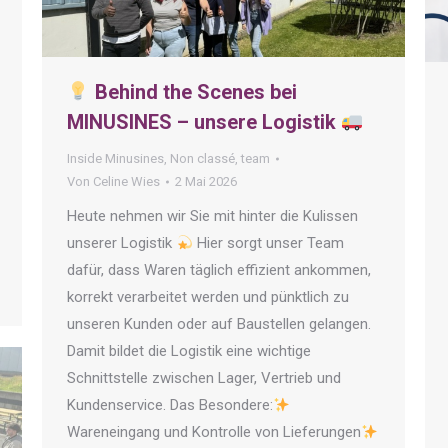
Behind the Scenes bei
MINUSINES – unsere Logistik
Inside Minusines
,
Non classé
,
team
Von
Celine Wies
2 Mai 2026
Heute nehmen wir Sie mit hinter die Kulissen
unserer Logistik
Hier sorgt unser Team
dafür, dass Waren täglich effizient ankommen,
korrekt verarbeitet werden und pünktlich zu
unseren Kunden oder auf Baustellen gelangen.
Damit bildet die Logistik eine wichtige
Schnittstelle zwischen Lager, Vertrieb und
Kundenservice. Das Besondere:
Wareneingang und Kontrolle von Lieferungen