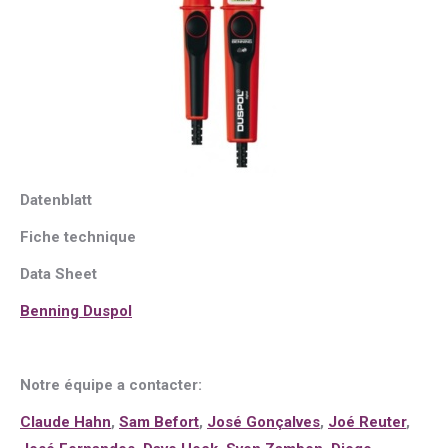
Datenblatt
Fiche technique
Data Sheet
Benning Duspol
Notre équipe a contacter:
Claude Hahn
,
Sam Befort
,
José Gonçalves
,
Joé Reuter
,