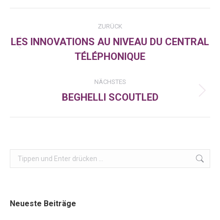
Facebook
X
LinkedIn
Kommentarnavigation
ZURÜCK
LES INNOVATIONS AU NIVEAU DU CENTRAL
Vorheriger
TÉLÉPHONIQUE
Beitrag:
NÄCHSTES
BEGHELLI SCOUTLED
Nächster
Beitrag:
Search:
Neueste Beiträge