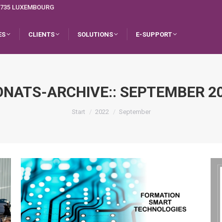
L-1735 LUXEMBOURG
ES
CLIENTS
SOLUTIONS
E-SUPPORT
NATS-ARCHIVE::
SEPTEMBER 2
Sie befinden sich hier:
Start
2022
September