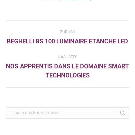
Share
Share
Share
on
on
on
Facebook
X
LinkedIn
Kommentarnavigation
ZURÜCK
BEGHELLI BS 100 LUMINAIRE ETANCHE LED
Vorheriger
Beitrag:
NÄCHSTES
NOS APPRENTIS DANS LE DOMAINE SMART
Nächster
TECHNOLOGIES
Beitrag:
Search: