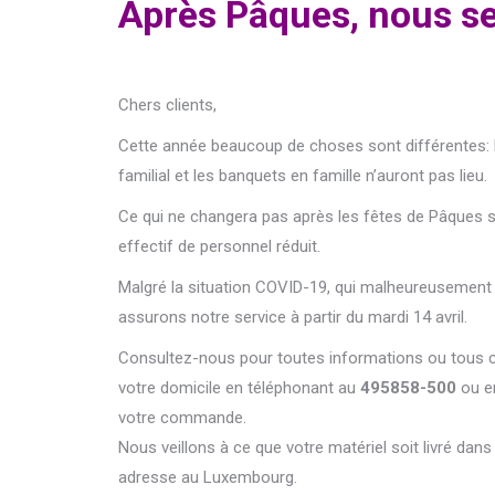
Après Pâques, nous se
Chers clients,
Cette année beaucoup de choses sont différentes: P
familial et les banquets en famille n’auront pas lieu.
Ce qui ne changera pas après les fêtes de Pâques
effectif de personnel réduit.
Malgré la situation COVID-19, qui malheureusement s
assurons notre service à partir du mardi 14 avril.
Consultez-nous pour toutes informations ou tous
votre domicile en téléphonant au
495858-500
ou e
votre commande.
Nous veillons à ce que votre matériel soit livré dan
adresse au Luxembourg.