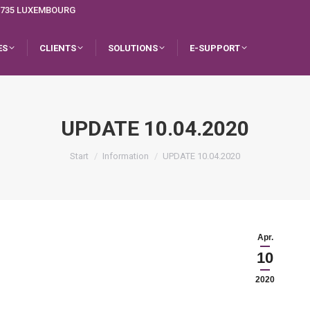
L-1735 LUXEMBOURG
ES
CLIENTS
SOLUTIONS
E-SUPPORT
UPDATE 10.04.2020
Sie befinden sich hier:
Start
Information
UPDATE 10.04.2020
Apr.
10
2020