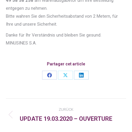
49 58 58 258
am Warenausgabetor um Ihre Bestellung
entgegen zu nehmen.
Bitte wahren Sie den Sicherheitsabstand von 2 Metern, für
Ihre und unsere Sicherheit.
Danke für Ihr Verständnis und bleiben Sie gesund.
MINUSINES S.A.
Partager cet article
Share
Share
Share
on
on
on
Facebook
X
LinkedIn
Kommentarnavigation
ZURÜCK
UPDATE 19.03.2020 – OUVERTURE
Vorheriger
Beitrag: