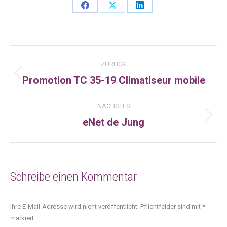
Share
Share
Share
on
on
on
Facebook
X
LinkedIn
Kommentarnavigation
ZURÜCK
Promotion TC 35-19 Climatiseur mobile
Vorheriger
Beitrag:
NÄCHSTES
eNet de Jung
Nächster
Beitrag:
Schreibe einen Kommentar
Ihre E-Mail-Adresse wird nicht veröffentlicht. Pflichtfelder sind mit
*
markiert.