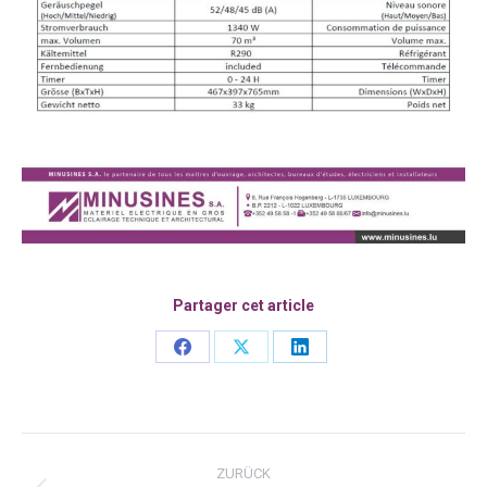
Partager cet article
Share
Share
Share
on
on
on
Facebook
X
LinkedIn
Kommentarnavigation
ZURÜCK