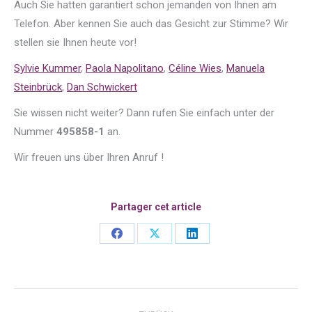
Auch Sie hatten garantiert schon jemanden von Ihnen am
Telefon. Aber kennen Sie auch das Gesicht zur Stimme? Wir
stellen sie Ihnen heute vor!
Sylvie Kummer
,
Paola Napolitano
,
Céline Wies
,
Manuela
Steinbrück
,
Dan Schwickert
Sie wissen nicht weiter? Dann rufen Sie einfach unter der
Nummer
495858-1
an.
Wir freuen uns über Ihren Anruf !
Partager cet article
Share
Share
Share
on
on
on
Facebook
X
LinkedIn
Kommentarnavigation