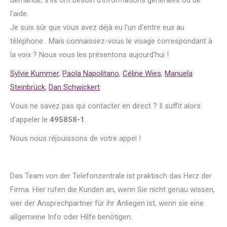
demande, s’ils ont besoin d’informations générales ou de
l’aide.
Je suis sûr que vous avez déjà eu l’un d’entre eux au
téléphone . Mais connaissez-vous le visage correspondant à
la voix ? Nous vous les présentons aujourd’hui !
Sylvie Kummer
,
Paola Napolitano
,
Céline Wies
,
Manuela
Steinbrück
,
Dan Schwickert
Vous ne savez pas qui contacter en direct ? Il suffit alors
d’appeler le
495858-1
.
Nous nous réjouissons de votre appel !
Das Team von der Telefonzentrale ist praktisch das Herz der
Firma. Hier rufen die Kunden an, wenn Sie nicht genau wissen,
wer der Ansprechpartner für ihr Anliegen ist, wenn sie eine
allgemeine Info oder Hilfe benötigen.